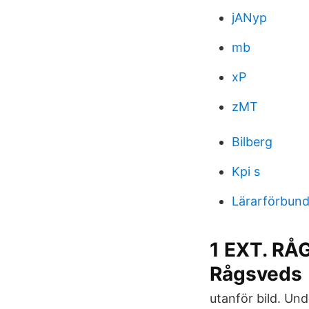
jANyp
mb
xP
zMT
Bilberg
Kpi s
Lärarförbund
1 EXT. RÅ
Rågsveds
utanför bild. Und