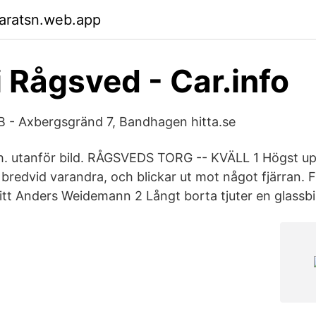
aratsn.web.app
i Rågsved - Car.info
B - Axbergsgränd 7, Bandhagen hitta.se
t.h. utanför bild. RÅGSVEDS TORG -- KVÄLL 1 Högst 
 bredvid varandra, och blickar ut mot något fjärran. 
itt Anders Weidemann 2 Långt borta tjuter en glassbil