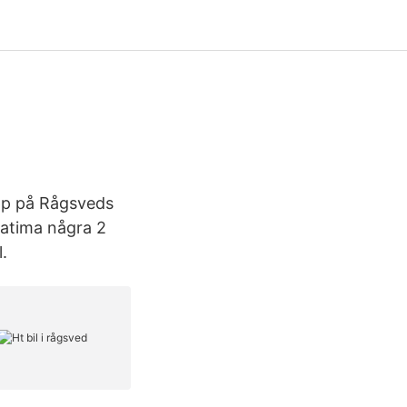
upp på Rågsveds
Fatima några 2
.