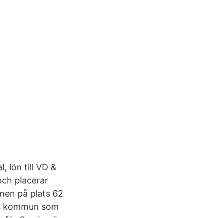
 lön till VD &
och placerar
nen på plats 62
lms kommun som