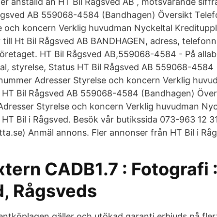
er anställd än HT Bil Rågsved AB , motsvarande siffra
Rågsved AB 559068-4584 (Bandhagen) Översikt Tel
e och koncern Verklig huvudman Nyckeltal Kreditupp
 till Ht Bil Rågsved AB BANDHAGEN, adress, telefon
öretaget. HT Bil Rågsved AB,559068-4584 - På allabo
ltal, styrelse, Status HT Bil Rågsved AB 559068-458
nnummer Adresser Styrelse och koncern Verklig huvu
g HT Bil Rågsved AB 559068-4584 (Bandhagen) Över
dresser Styrelse och koncern Verklig huvudman Nyc
 HT Bil i Rågsved. Besök vår butikssida 073-963 12 
tta.se) Anmäl annons. Fler annonser från HT Bil i Rå
ern CADB1.7 : Fotografi 
, Rågsveds
ntköplagen gäller och utökad garanti erbjuds på fler