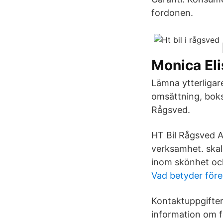
fordonen.
Monica El
Lämna ytterligar
omsättning, boksl
Rågsved.
HT Bil Rågsved A
verksamhet. skal
inom skönhet och
Vad betyder för
Kontaktuppgifter
information om f