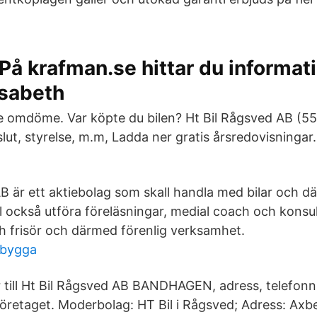
På krafman.se hittar du informat
isabeth
e omdöme. Var köpte du bilen? Ht Bil Rågsved AB (
ut, styrelse, m.m, Ladda ner gratis årsredovisningar. 
B är ett aktiebolag som skall handla med bilar och d
l också utföra föreläsningar, medial coach och kons
 frisör och därmed förenlig verksamhet.
ebygga
 till Ht Bil Rågsved AB BANDHAGEN, adress, telefon
öretaget. Moderbolag: HT Bil i Rågsved; Adress: Axb