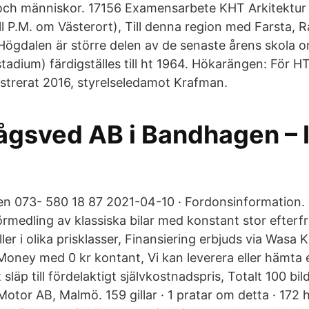
 och människor. 17156 Examensarbete KHT Arkitektur 
till P.M. om Västerort), Till denna region med Farsta, 
gdalen är större delen av de senaste årens skola o
tadium) färdigställes till ht 1964. Hökarängen: För H
trerat 2016, styrelseledamot Krafman.
Rågsved AB i Bandhagen – 
n 073- 580 18 87 2021-04-10 · Fordonsinformation. 
örmedling av klassiska bilar med konstant stor efterf
er i olika prisklasser, Finansiering erbjuds via Wasa
oney med 0 kr kontant, Vi kan leverera eller hämta e
 släp till fördelaktigt självkostnadspris, Totalt 100 bi
Motor AB, Malmö. 159 gillar · 1 pratar om detta · 172 h