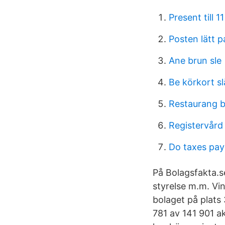
Present till 1
Posten lätt p
Ane brun sle
Be körkort s
Restaurang b
Registervård
Do taxes pay
På Bolagsfakta.se
styrelse m.m. Vi
bolaget på plats
781 av 141 901 a