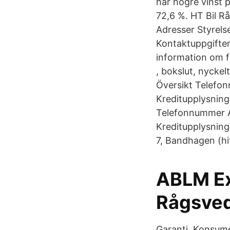
har högre vinst p
72,6 %. HT Bil 
Adresser Styrels
Kontaktuppgifter
information om f
, bokslut, nycke
Översikt Telefo
Kreditupplysnin
Telefonnummer A
Kreditupplysning
7, Bandhagen (hi
ABLM Ext
Rågsved
Garanti. Konsume