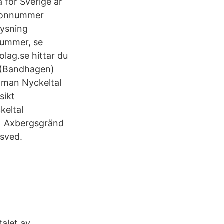
 för Sverige är
efonnummer
lysning
nummer, se
lag.se hittar du
4 (Bandhagen)
dman Nyckeltal
sikt
keltal
31 Axbergsgränd
gsved.
:
talet av