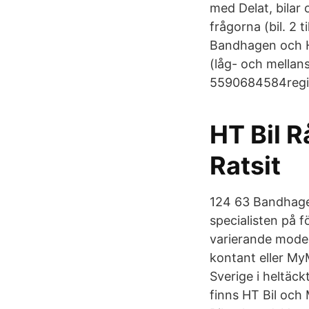
med Delat, bilar
frågorna (bil. 2 
Bandhagen och Hö
(låg- och mellans
5590684584regis
HT Bil 
Ratsit
124 63 Bandhage
specialisten på f
varierande modell
kontant eller MyM
Sverige i heltäckt
finns HT Bil och 