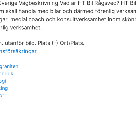
verige Vägbeskrivning Vad är HT Bil Rågsved? HT Bi
om skall handla med bilar och därmed förenlig verksam
ngar, medial coach och konsultverksamhet inom skönh
nlig verksamhet.
h. utanför bild. Plats (-) Ort/Plats.
nsförsäkringar
graniten
cebook
ogi
king
or