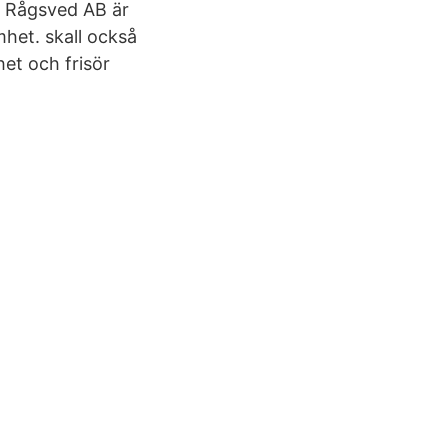
l Rågsved AB är
het. skall också
et och frisör