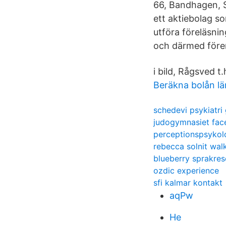
66, Bandhagen, S
ett aktiebolag s
utföra föreläsni
och därmed före
i bild, Rågsved t.
Beräkna bolån lä
schedevi psykiatri 
judogymnasiet fa
perceptionspsykol
rebecca solnit wal
blueberry sprakres
ozdic experience
sfi kalmar kontakt
aqPw
He