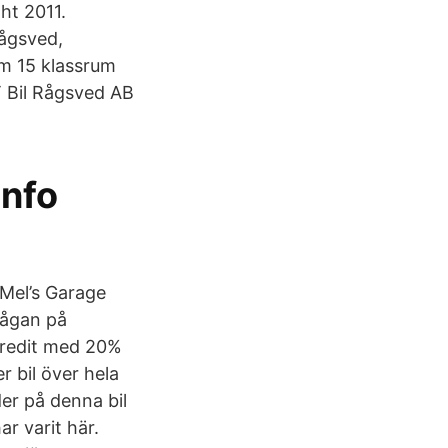
ht 2011.
Rågsved,
m 15 klassrum
T Bil Rågsved AB
Info
Mel’s Garage
rågan på
 Kredit med 20%
r bil över hela
lder på denna bil
ar varit här.