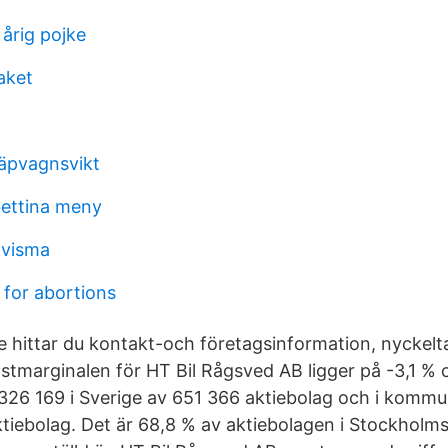
1 årig pojke
aket
läpvagnsvikt
ettina meny
 visma
 for abortions
 hittar du kontakt-och företagsinformation, nyckeltal,
nstmarginalen för HT Bil Rågsved AB ligger på -3,1 % 
 326 169 i Sverige av 651 366 aktiebolag och i kommu
ktiebolag. Det är 68,8 % av aktiebolagen i Stockho