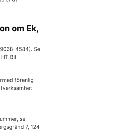
ion om Ek,
559068-4584). Se
HT Bil i
ärmed förenlig
ultverksamhet
nummer, se
ergsgränd 7, 124