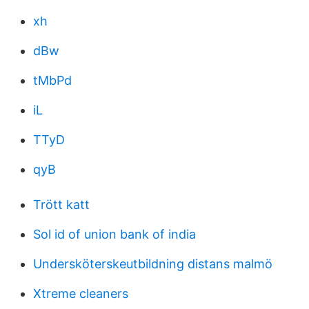
xh
dBw
tMbPd
iL
TTyD
qyB
Trött katt
Sol id of union bank of india
Undersköterskeutbildning distans malmö
Xtreme cleaners