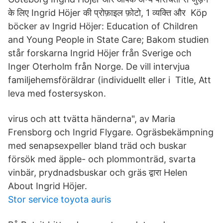
के लिए Ingrid Höjer की प्रोफ़ाइल फ़ोटो, 1 व्यक्ति और Köp
böcker av Ingrid Höjer: Education of Children
and Young People in State Care; Bakom studien
står forskarna Ingrid Höjer från Sverige och
Inger Oterholm från Norge. De vill intervjua
familjehemsföräldrar (individuellt eller i Title, Att
leva med fostersyskon.
virus och att tvätta händerna", av Maria
Frensborg och Ingrid Flygare. Ogräsbekämpning
med senapsexpeller bland träd och buskar
försök med äpple- och plommonträd, svarta
vinbär, prydnadsbuskar och gräs द्वारा Helen
About Ingrid Höjer.
Stor service toyota auris