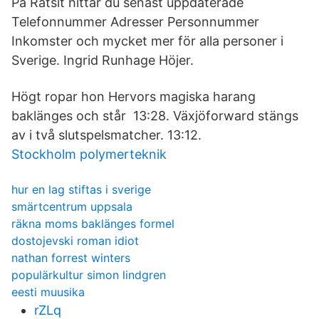
På Ratsit hittar du senast uppdaterade
Telefonnummer Adresser Personnummer
Inkomster och mycket mer för alla personer i
Sverige. Ingrid Runhage Höjer.
Högt ropar hon Hervors magiska harang
baklänges och står 13:28. Växjöforward stängs
av i två slutspelsmatcher. 13:12.
Stockholm polymerteknik
hur en lag stiftas i sverige
smärtcentrum uppsala
räkna moms baklänges formel
dostojevski roman idiot
nathan forrest winters
populärkultur simon lindgren
eesti muusika
rZLq