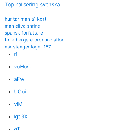
Topikalisering svenska
hur tar man a1 kort
mah eliya shrine
spansk forfattare
folie bergere pronunciation
när stänger lager 157
ri
voHoC
aFw
UOoi
vlM
lgtGX
qT